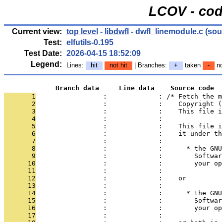
LCOV - cod
Current view:
top level
-
libdwfl
- dwfl_linemodule.c
(sou
Test:
elfutils-0.195
Test Date:
2026-04-15 18:52:09
Legend:
Lines:
hit
not hit
| Branches:
+
taken
-
no
             Branch data     Line data    Source code
       1
                 :             : /* Fetch the m
       2
                 :             :    Copyright (
       3
                 :             :    This file i
       4
                 :             : 
       5
                 :             :    This file i
       6
                 :             :    it under th
       7
                 :             : 
       8
                 :             :      * the GNU
       9
                 :             :        Softwar
      10
                 :             :        your o
      11
                 :             : 
      12
                 :             :    or
      13
                 :             : 
      14
                 :             :      * the GNU
      15
                 :             :        Softwar
      16
                 :             :        your o
      17
                 :             : 